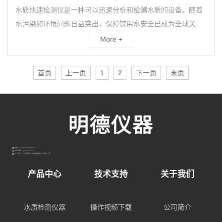
水质快速检测仪是一种可以迅速分析和检测水质的设备。随着
水污染和环境问题日益突出，保障饮用水安全已成为全球关注
的焦点之一。水质快速检测仪的出现极大地提高了水质检测
More +
的...
首页
上一页
1
2
下一页
末页
邮箱：798789514@qq.com
电话号码：13725445718
公司地址：广州市番禺区大石街敏昌街96号3栋213室
产品中心
技术支持
关于我们
水质检测仪器
操作视频下载
公司简介